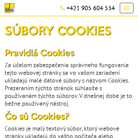
+421 905 604 534
Togg
navi
SÚBORY COOKIES
Pravidlá Cookies
Za účelom zabezpečenia správneho fungovania
tejto webovej stránky sa vo vašom zariadení
ukladajú malé dátové súbory s názvom Cookies.
Prezeraním týchto stránok súhlasíte s
používanám týchto súborov. V dnešnej dobe je to
bežne používaný nástroj.
Čo sú Cookies?
Cookies je malý textový súbor, ktorý webové
stránky ukladajú do vášho počítača alebo