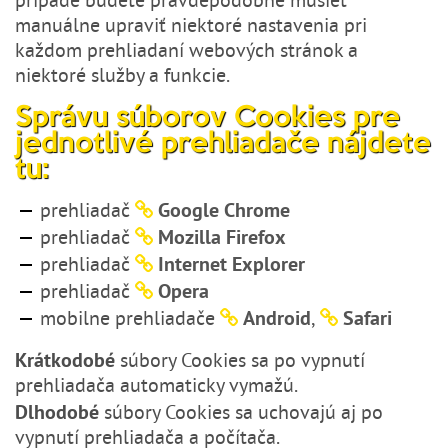
prípade budete pravdepodobne musieť
manuálne upraviť niektoré nastavenia pri
každom prehliadaní webových stránok a
niektoré služby a funkcie.
Správu súborov Cookies pre
jednotlivé prehliadače nájdete
tu:
Google Chrome
prehliadač
Mozilla Firefox
prehliadač
Internet Explorer
prehliadač
Opera
prehliadač
Android
Safari
mobilne prehliadače
,
Krátkodobé
súbory Cookies sa po vypnutí
prehliadača automaticky vymažú.
Dlhodobé
súbory Cookies sa uchovajú aj po
vypnutí prehliadača a počítača.